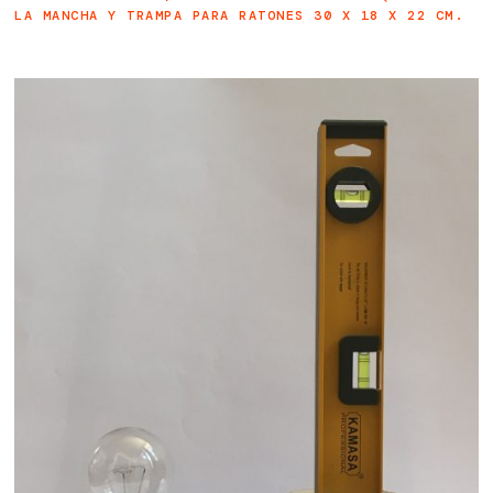
LA MANCHA Y TRAMPA PARA RATONES 30 X 18 X 22 CM.