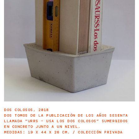
DOS COLOSOS, 2018
DOS TOMOS DE LA PUBLICACIÓN DE LOS AÑOS SESENTA
LLAMADA “URRS – USA LOS DOS COLOSOS” SUMERGIDOS
EN CONCRETO JUNTO A UN NIVEL.
MEDIDAS: 19 X 44 X 26 CM. / COLECCIÓN PRIVADA