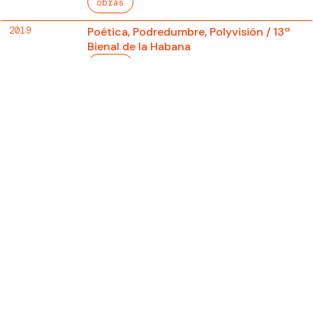
obras
2019
Poética, Podredumbre, Polyvisión / 13ª
Bienal de la Habana
obras
2019
Post Populi
obras
2019
Otrxs Fronterxs / Historias sobre
migración, racismo y (des)arraigo
curatoría
2019 -
You Never Know the Whole Story
2018
obras
2018
Los Nuevos Sensibles
obras
2018
Textos en Neón